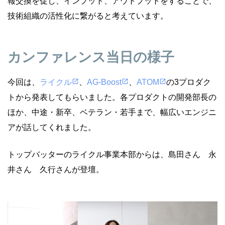
報交換を促し、インプット、アウトプットをすることで、
技術組織の活性化に繋がると考えています。
カンファレンス当日の様子
今回は、
ライクル
open_in_new
、
AG-Boost
open_in_new
、
ATOM
open_in_new
の3プロダク
トから発表してもらいました。各プロダクトの開発部長の
ほか、中途・新卒、ベテラン・若手まで、幅広いエンジニ
アが話してくれました。
トップバッターのライクル事業本部からは、島田さん 永
井さん 久行さんが登壇。