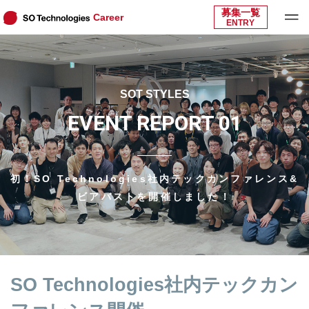
募集一覧
Career
ENTRY
SOT STYLES
EVENT REPORT 01
初！SO Technologies社内テックカンファレンス&
ビアバストを開催しました！
SO Technologies社内テックカン