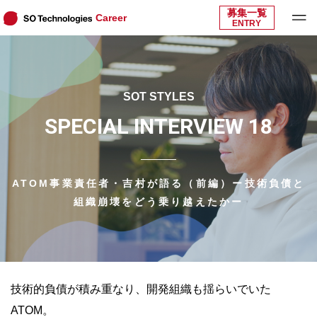
募集一覧
Career
ENTRY
SOT STYLES
SPECIAL INTERVIEW 18
ATOM事業責任者・吉村が語る（前編）ー技術負債と
組織崩壊をどう乗り越えたかー
技術的負債が積み重なり、開発組織も揺らいでいた
ATOM。